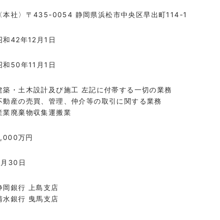
〈本社〉
〒435-0054 静岡県浜松市中央区早出町114-1
昭和42年12月1日
昭和50年11月1日
建築・土木設計及び施工 左記に付帯する一切の業務
不動産の売買、管理、仲介等の取引に関する業務
産業廃棄物収集運搬業
2,000万円
9月30日
静岡銀行 上島支店
清水銀行 曳馬支店