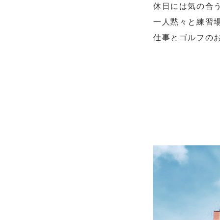
休日には気の合
一人黙々と練習
仕事とゴルフの