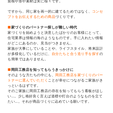
規模や形や素材は実に様々です。
ですから、同じ家を画一的に建てるためではなく、
コンセ
プトをお伝えするための商品
づくりです。
■
家づくりのパートナー探しが難しい時代
家づくりを始めようと決意したばかりのお客様にとって、
住宅業界は情報の海のようなものです。手に入れたい情報
がどこにあるのか、見当がつきません。
家族が大事にしていることや、ライフスタイル、将来設計
が多様化しているだけに、
自分たちと合う造り手を探す
の
も簡単ではありません。
■
岡田工務店を知ってもらうきっかけに
そのような方たちの中にも、
岡田工務店を家づくりのパー
トナーに選んでいただく
ことが幸せにつながるご家族がき
っといるはずです。
そのご家族に岡田工務店の存在を知ってもらう看板がほし
い…。少し格好良く言えば道標や灯台のようなものを立て
たい…。それが商品づくりに込めている願いです。