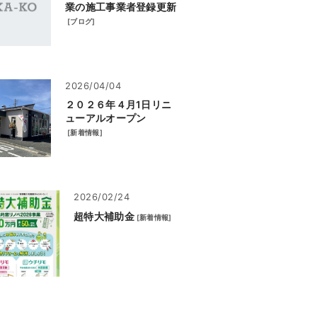
業の施工事業者登録更新
[
ブログ
]
2026/04/04
２０２６年４月1日リニ
ューアルオープン
[
新着情報
]
2026/02/24
超特大補助金
[
新着情報
]