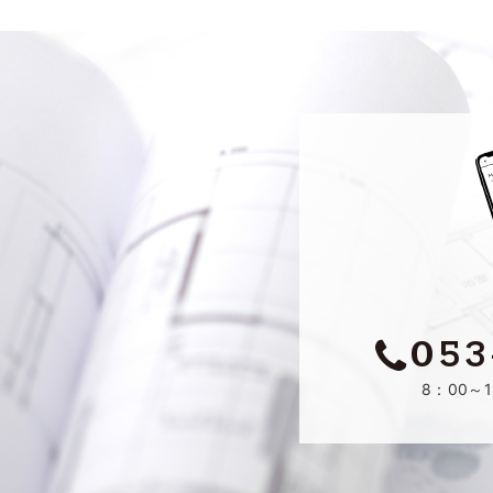
053
8：00～