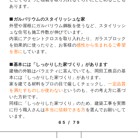
あります。
■ガルバリウムのスタイリッシュな家
外壁や屋根にガルバリウム鋼板を使うなど、スタイリッシ
ュな住宅も施工件数が伸びています。
内装にアクセントクロスを取り入れたり、ガラスブロック
を効果的に使ったりと、お客様の
感性から生まれるご希望
を形に
しています。
■基本には「しっかりした家づくり」があります
建物の外観はバラエティに富んでいても、岡田工務店の基
本には「しっかりした家づくり」があります。
家を建てる材料をプロの目で厳しくチェックし、
一定品質
を満たすものしか使わない
というのも、その考え方に基づ
いた方針です。
同様に「しっかりした家づくり」のため、建築工事を実際
に行う職人さんは
本当に信頼できる方
を選んでお願いして
います。
65 / 79