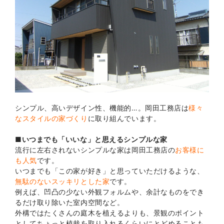
シンプル、高いデザイン性、機能的…。岡田工務店は
様々
なスタイルの家づくり
に取り組んでいます。
■いつまでも「いいな」と思えるシンプルな家
流行に左右されないシンプルな家は岡田工務店の
お客様に
も人気
です。
いつまでも「この家が好き」と思っていただけるような、
無駄のないスッキリとした家
です。
例えば、凹凸の少ない外観フォルムや、余計なものをでき
るだけ取り除いた室内空間など。
外構ではたくさんの庭木を植えるよりも、景観のポイント
としてちょっと植栽を取り入れるくらいにとどめることも