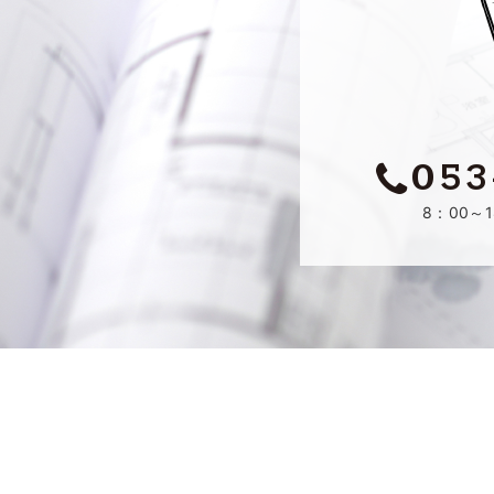
053
8：00～