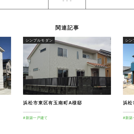
関連記事
シンプルモダン
シン
浜松市東区有玉南町A様邸
浜松
#新築一戸建て
#新築