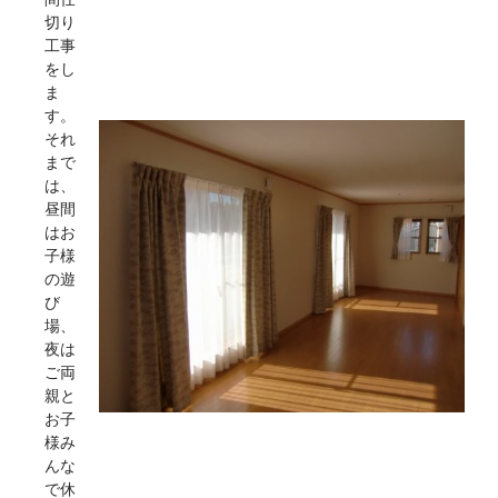
切り
工事
をし
ま
す。
それ
まで
は、
昼間
はお
子様
の遊
び
場、
夜は
ご両
親と
お子
様み
んな
で休