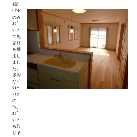
1階
LDK
のみ
ｵﾌﾟ
ｼｮﾝ
で無
垢材
を採
用し
まし
た。
多彩
なﾊﾞ
ﾘｴｰ
ｼｮﾝ
の
他、
ｵﾌﾟ
ｼｮﾝ
も取
りそ