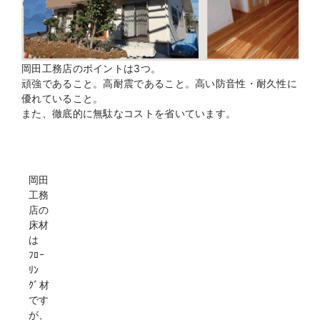
岡田工務店のポイントは3つ。
頑強であること。高耐震であること。高い防音性・耐久性に
優れていること。
また、徹底的に無駄なコストを省いています。
岡田
工務
店の
床材
は
ﾌﾛｰ
ﾘﾝ
ｸﾞ材
です
が、