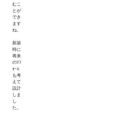
むこ
とが
でき
ます
ね。
新築
時に
将来
のﾘﾌ
ｫｰﾑ
も考
えて
設計
しま
し
た。