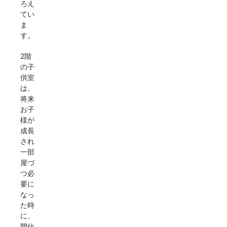
ろえ
てい
ま
す。
2階
の子
供室
は、
将来
お子
様が
成長
され
一部
屋づ
つ必
要に
なっ
た時
に、
間仕