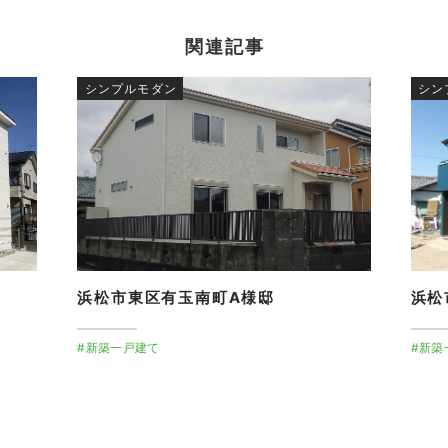
関連記事
シンプルモダン
シン
浜松市東区有玉南町A様邸
浜松
#新築一戸建て
#新築