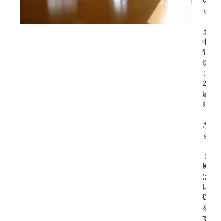
いま
す。
まん
中で
間仕
切り
して
2部
屋に
ﾘﾌｫ
ｰﾑで
きま
す。
お
風呂
は一
日の
疲れ
を癒
す大