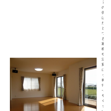
2階
の子
供室
はま
だひ
と間
つづ
き。
家族
構成
や生
活の
変化
によ
って
将来
ﾘﾌｫ
ｰﾑし
やす
くな
って