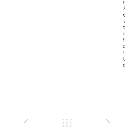
ね。
入浴
がま
すま
すﾘﾗ
ｯｸｽ
ﾀｲﾑ
にな
りま
し
た。