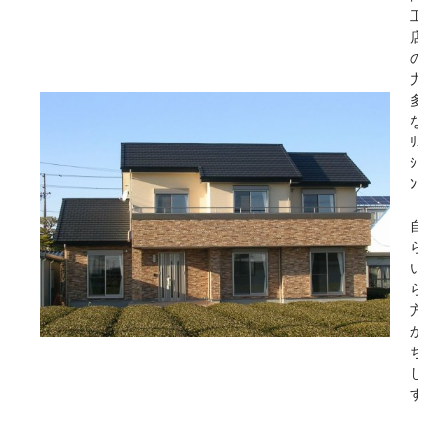
工務
店
の魅
力は
多彩
なﾊﾞ
ﾘｴｰ
ｼｮ
ﾝ。
自分
らし
い暮
らし
方を
かた
ちに
しま
す。