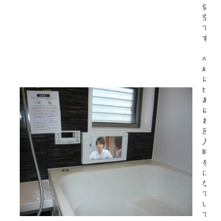
切な
空間
で
す。
ﾊﾞｽ
ﾙｰﾑ
にﾃﾚ
ﾋﾞが
あれ
ば、
お風
呂に
入る
時間
を気
にし
なく
ても
いい
です